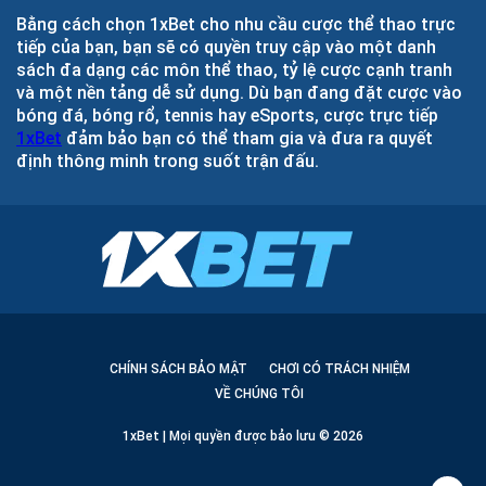
Bằng cách chọn 1xBet cho nhu cầu cược thể thao trực
tiếp của bạn, bạn sẽ có quyền truy cập vào một danh
sách đa dạng các môn thể thao, tỷ lệ cược cạnh tranh
và một nền tảng dễ sử dụng. Dù bạn đang đặt cược vào
bóng đá, bóng rổ, tennis hay eSports, cược trực tiếp
1xBet
đảm bảo bạn có thể tham gia và đưa ra quyết
định thông minh trong suốt trận đấu.
CHÍNH SÁCH BẢO MẬT
CHƠI CÓ TRÁCH NHIỆM
VỀ CHÚNG TÔI
1xBet | Mọi quyền được bảo lưu © 2026