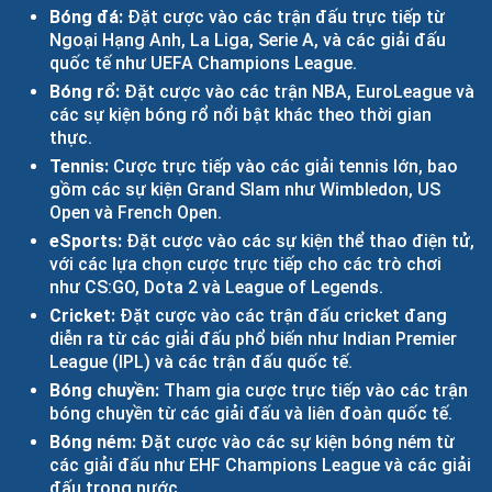
Bóng đá:
Đặt cược vào các trận đấu trực tiếp từ
Ngoại Hạng Anh, La Liga, Serie A, và các giải đấu
quốc tế như UEFA Champions League.
Bóng rổ:
Đặt cược vào các trận NBA, EuroLeague và
các sự kiện bóng rổ nổi bật khác theo thời gian
thực.
Tennis:
Cược trực tiếp vào các giải tennis lớn, bao
gồm các sự kiện Grand Slam như Wimbledon, US
Open và French Open.
eSports:
Đặt cược vào các sự kiện thể thao điện tử,
với các lựa chọn cược trực tiếp cho các trò chơi
như CS:GO, Dota 2 và League of Legends.
Cricket:
Đặt cược vào các trận đấu cricket đang
diễn ra từ các giải đấu phổ biến như Indian Premier
League (IPL) và các trận đấu quốc tế.
Bóng chuyền:
Tham gia cược trực tiếp vào các trận
bóng chuyền từ các giải đấu và liên đoàn quốc tế.
Bóng ném:
Đặt cược vào các sự kiện bóng ném từ
các giải đấu như EHF Champions League và các giải
đấu trong nước.